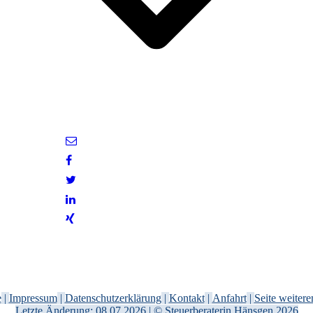
e
|
Impressum
|
Datenschutzerklärung
|
Kontakt
|
Anfahrt
|
Seite weiter
Letzte Änderung: 08.07.2026 | ©
Steuerberaterin Hänsgen
2026